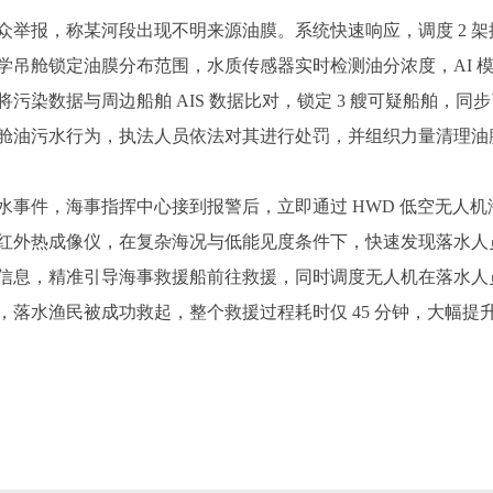
报，称某河段出现不明来源油膜。系统快速响应，调度 2 架
吊舱锁定油膜分布范围，水质传感器实时检测油分浓度，AI 模型
污染数据与周边船舶 AIS 数据比对，锁定 3 艘可疑船舶，
放机舱油污水行为，执法人员依法对其进行处罚，并组织力量清理
件，海事指挥中心接到报警后，立即通过 HWD 低空无人机海
红外热成像仪，在复杂海况与低能见度条件下，快速发现落水人
信息，精准引导海事救援船前往救援，同时调度无人机在落水人
，落水渔民被成功救起，整个救援过程耗时仅 45 分钟，大幅提