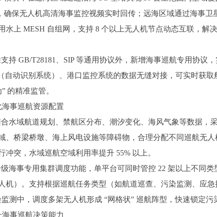
 以上，确保无人机高清海事监控视频实时回传；远海区域通过海事
水上 MESH 自组网，支持 8 个以上无人机节点动态互联，
 GB/T28181、SIP 等通用协议外，新增海事巡航专用协议
IS（自动识别系统）、港口监控系统的数据无缝对接，可实时获
动” 的精准监管。
化海事巡航资源配置
合水域航道规划、禁航区分布、潮汐变化、海风气象等数据，采
、桥梁桥墩、海上风电设施等障碍物，合理分配不同巡航无人机的飞
冲突，水域巡航空域利用率提升 55% 以上。
海事专用集群调度功能，单平台可同时管控 22 架以上不同类
人机）。支持根据巡航任务类型（如航道巡查、污染监测、应急搜
监测中，调度多架无人机形成 “网格状” 巡航阵型，快速锁定
升海事巡航决策能力