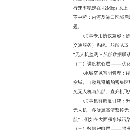
行速率稳定在 42Mbps
不中断；内河及港口区域启用
题。
•海事专用协议兼容：除支持
交通服务）系统、船舶 A
“无人机监测 + 船舶数据联
（二）调度核心层 —— 优
•水域空域智能管理：结
空域。自动规避船舶密集区域
免无人机与船舶、直升机飞行
•海事集群调度引擎：升级
无人机、多旋翼高清监控无
航”，例如在大面积水域污染
（三）数据智能层 —— 提