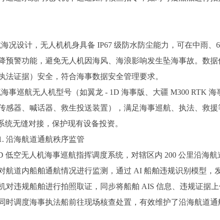
设计，无人机机身具备 IP67 级防水防尘能力，可在中雨、
降预警功能，避免无人机因海风、海浪影响发生坠海事故。数据
执法证据）安全，符合海事数据安全管理要求。
巡航无人机型号（如翼龙 - 1D 海事版、大疆 M300 RTK
传感器、喊话器、救生投送装置），满足海事巡航、执法、救援等
挥系统无缝对接，保护现有设备投资。
. 沿海航道通航秩序监管
低空无人机海事巡航指挥调度系统，对辖区内 200 公里沿海航
航道内船舶通航情况进行监测，通过 AI 船舶违规识别模型，发
机对违规船舶进行拍照取证，同步将船舶 AIS 信息、违规证据
同时调度海事执法船前往现场核查处置，有效维护了沿海航道通