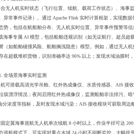
合无人机实时状态（飞行位置、续航、载荷工作状态）、海事监
常事件记录）。通过 Apache Flink 实时计算框架，实现
态势，包括在航船舶分布、无人机实时位置、异常事件预警等信
载海事专属 AI 模型，包括船舶违规识别（如无证航行、超员
警（如船舶碰撞风险、船舶搁浅隐患）模型。例如，通过无人机拍
存在超载堆积货物，识别准确率达 96% 以上；发现水域油膜时
. 全场景海事实时监测
可搭载高清光学吊舱、红外热成像仪、水质传感器、AIS 接
垃圾漂浮情况；夜间启用红外热成像仪，监测船舶非法排污、暗
油分浓度等指标，及时发现水域污染；AIS 接收模块可获取周边船舶 
翼海事巡航无人机单次续航 8 小时以上，作业半径可达 20
力巡航模式下，可实现对重点水域 24 小时不间断监控，大幅提