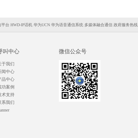
信平台
HWD-IP话机
华为UCN
华为语音通信系统
多媒体融合通信
政府服务热线
|
|
|
|
|
指挥调度系统
视频会议
IP视频终端
华为信
|
|
|
呼叫中心
微信公众号
关于我们
新闻中心
产品中心
成功案例
技术支持
联系我们
anner