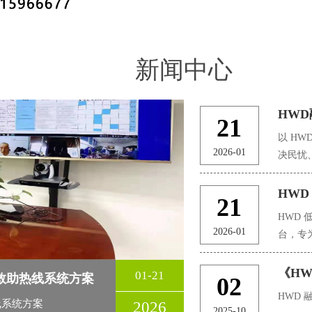
新闻中心
HWD
21
以 HW
2026-01
决民忧
询、民
点，整
HW
21
方式，
HWD
动态研
2026-01
台，专
共服务
抗海况
提升政
广、环
《H
01-21
救助热线系统方案
02
水域污
HWD
线系统方案
2026
海事巡
2025-10