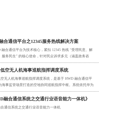
融合通信平台之12345服务热线解决方案
D 融合通信平台为技术核心，紧扣 12345 热线 “受理民意、解
、服务民生” 的核心使命，针对民众诉求多元（涵盖政务咨
生投诉、意见建议等）、涉及部门广泛、处置时效要求高等特
合语音通话、在线留言、视频反馈、小程序互动等全渠道交互
D 低空无人机海事巡航指挥调度系统
构建集诉求智能受理、跨部门协同处置、全程跟踪督办、数据
 低空无人机海事巡航指挥调度系统，是基于 HWD 融合通信平
判于一体的专业化政务服务体系。通过打通各级政府部门、公
为海事监管场景打造的空地协同巡航指挥中枢。系统依托华为
机构的数据链路，实现民众诉求 “接诉即办、闭环管理”，助力
通信技术与智能调度能力，聚焦海洋、内河等水域 “巡航范围
府政务服务效能与民众满意度。
境复杂、监管难度大” 的痛点，通过无人机实现对船舶通航、
WD融合通信系统之交通行业语音能力一体机》
染、水上救援等场景的实时监测与高效调度。可有效弥补传统
 融合通信系统之交通行业语音能力一体机
航船、直升机在灵活性、覆盖范围上的不足，为海事部门提供