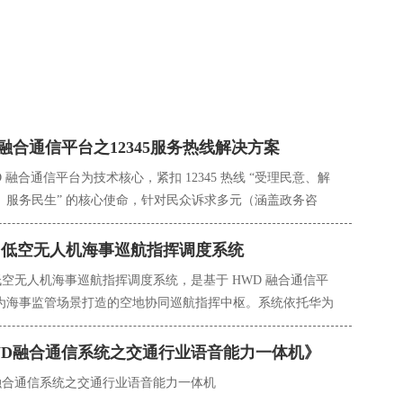
融合通信平台之12345服务热线解决方案
D 融合通信平台为技术核心，紧扣 12345 热线 “受理民意、解
、服务民生” 的核心使命，针对民众诉求多元（涵盖政务咨
生投诉、意见建议等）、涉及部门广泛、处置时效要求高等特
合语音通话、在线留言、视频反馈、小程序互动等全渠道交互
D 低空无人机海事巡航指挥调度系统
构建集诉求智能受理、跨部门协同处置、全程跟踪督办、数据
 低空无人机海事巡航指挥调度系统，是基于 HWD 融合通信平
判于一体的专业化政务服务体系。通过打通各级政府部门、公
为海事监管场景打造的空地协同巡航指挥中枢。系统依托华为
机构的数据链路，实现民众诉求 “接诉即办、闭环管理”，助力
通信技术与智能调度能力，聚焦海洋、内河等水域 “巡航范围
府政务服务效能与民众满意度。
境复杂、监管难度大” 的痛点，通过无人机实现对船舶通航、
WD融合通信系统之交通行业语音能力一体机》
染、水上救援等场景的实时监测与高效调度。可有效弥补传统
 融合通信系统之交通行业语音能力一体机
航船、直升机在灵活性、覆盖范围上的不足，为海事部门提供