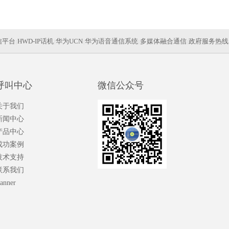
信平台
HWD-IP话机
华为UCN
华为语音通信系统
多媒体融合通信
政府服务热线
|
|
|
|
|
指挥调度系统
视频会议
IP视频终端
华为信
|
|
|
呼叫中心
微信公众号
关于我们
新闻中心
产品中心
成功案例
技术支持
联系我们
anner