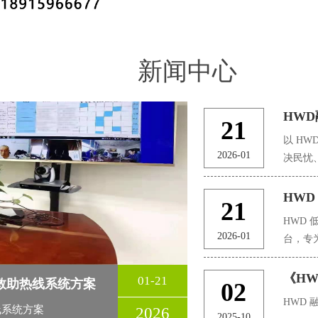
新闻中心
HWD
21
以 HW
2026-01
决民忧
询、民
点，整
HW
21
方式，
HWD
动态研
2026-01
台，专
共服务
抗海况
提升政
广、环
《H
01-21
救助热线系统方案
02
水域污
HWD
线系统方案
2026
海事巡
2025-10